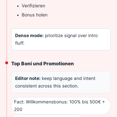
Verifizieren
Bonus holen
Dense mode:
prioritize signal over intro
fluff.
Top Boni und Promotionen
Editor note:
keep language and intent
consistent across this section.
Fact: Willkommensbonus: 100% bis 500€ +
200