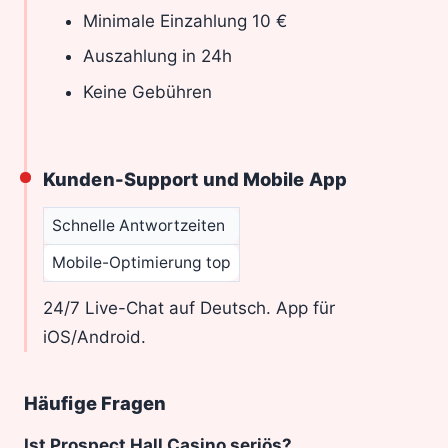
Minimale Einzahlung 10 €
Auszahlung in 24h
Keine Gebühren
Kunden-Support und Mobile App
Schnelle Antwortzeiten
Mobile-Optimierung top
24/7 Live-Chat auf Deutsch. App für
iOS/Android.
Häufige Fragen
Ist Prospect Hall Casino seriös?