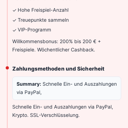
Hohe Freispiel-Anzahl
✓
Treuepunkte sammeln
✓
VIP-Programm
✓
Willkommensbonus: 200% bis 200 € +
Freispiele. Wöchentlicher Cashback.
Zahlungsmethoden und Sicherheit
Summary:
Schnelle Ein- und Auszahlungen
via PayPal,
Schnelle Ein- und Auszahlungen via PayPal,
Krypto. SSL-Verschlüsselung.