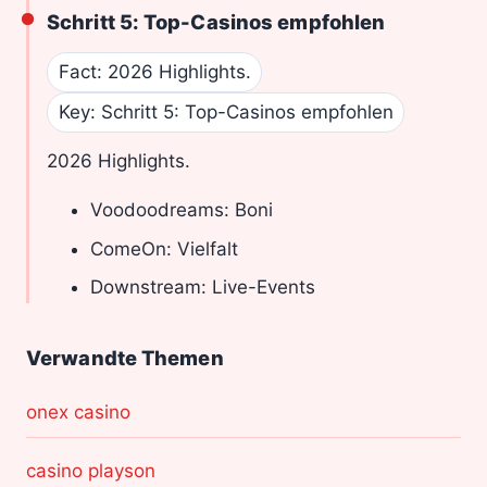
Schritt 5: Top-Casinos empfohlen
Fact: 2026 Highlights.
Key: Schritt 5: Top-Casinos empfohlen
2026 Highlights.
Voodoodreams: Boni
ComeOn: Vielfalt
Downstream: Live-Events
Verwandte Themen
onex casino
casino playson