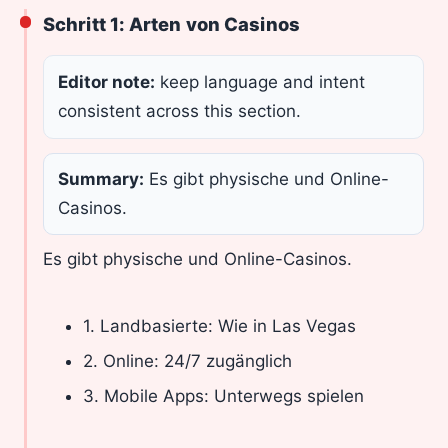
Schritt 1: Arten von Casinos
Editor note:
keep language and intent
consistent across this section.
Summary:
Es gibt physische und Online-
Casinos.
Es gibt physische und Online-Casinos.
1. Landbasierte: Wie in Las Vegas
2. Online: 24/7 zugänglich
3. Mobile Apps: Unterwegs spielen