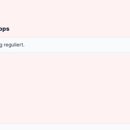
ipps
 reguliert.