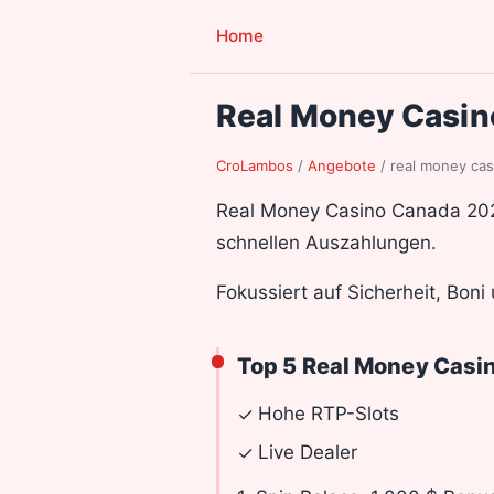
Home
Real Money Casin
CroLambos
/
Angebote
/
real money ca
Real Money Casino Canada 2026
schnellen Auszahlungen.
Fokussiert auf Sicherheit, Boni
Top 5 Real Money Casi
Hohe RTP-Slots
✓
Live Dealer
✓