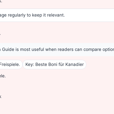
s.
ge regularly to keep it relevant.
r
 Guide is most useful when readers can compare option
reispiele.
Key: Beste Boni für Kanadier
le.
k