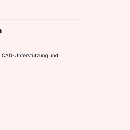
n
it CAD-Unterstützung und