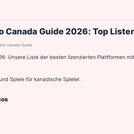
o Canada Guide 2026: Top Liste
sino canada Guide
: Unsere Liste der besten lizenzierten Plattformen m
 und Spiele für kanadische Spieler.
nos