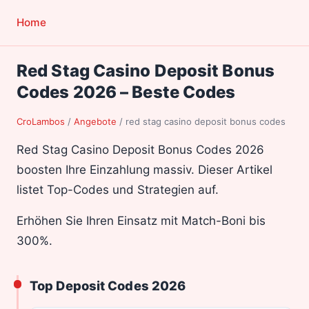
Home
Red Stag Casino Deposit Bonus
Codes 2026 – Beste Codes
CroLambos
/
Angebote
/
red stag casino deposit bonus codes
Red Stag Casino Deposit Bonus Codes 2026
boosten Ihre Einzahlung massiv. Dieser Artikel
listet Top-Codes und Strategien auf.
Erhöhen Sie Ihren Einsatz mit Match-Boni bis
300%.
Top Deposit Codes 2026