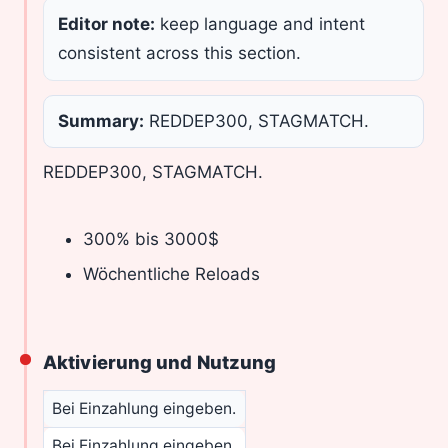
Editor note:
keep language and intent
consistent across this section.
Summary:
REDDEP300, STAGMATCH.
REDDEP300, STAGMATCH.
300% bis 3000$
Wöchentliche Reloads
Aktivierung und Nutzung
Bei Einzahlung eingeben.
Bei Einzahlung eingeben.