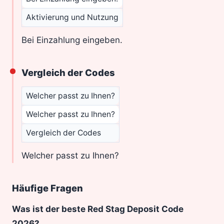
Aktivierung und Nutzung
Bei Einzahlung eingeben.
Vergleich der Codes
Welcher passt zu Ihnen?
Welcher passt zu Ihnen?
Vergleich der Codes
Welcher passt zu Ihnen?
Häufige Fragen
Was ist der beste Red Stag Deposit Code
2026?