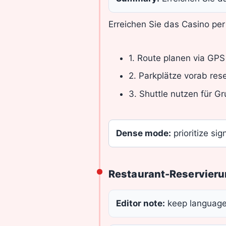
Erreichen Sie das Casino per
1. Route planen via GPS
2. Parkplätze vorab res
3. Shuttle nutzen für G
Dense mode:
prioritize sign
Restaurant-Reservierung
Editor note:
keep language 