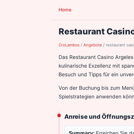
Home
Restaurant Casino
CroLambos
/
Angebote
/
restaurant cas
Das Restaurant Casino Argeles 
kulinarische Exzellenz mit spa
Besuch und Tipps für ein unver
Von der Buchung bis zum Menü: 
Spielstrategien anwenden könne
Anreise und Öffnungsz
Summary:
Erreichen Sie d