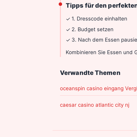
Tipps für den perfekt
1. Dresscode einhalten
✓
2. Budget setzen
✓
3. Nach dem Essen pausi
✓
Kombinieren Sie Essen und G
Verwandte Themen
oceanspin casino eingang Verg
caesar casino atlantic city nj