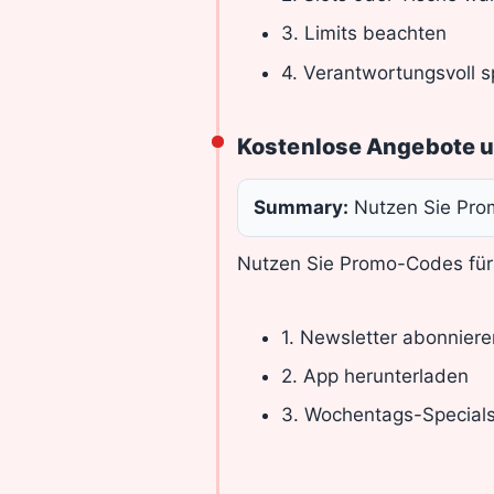
3. Limits beachten
4. Verantwortungsvoll s
Kostenlose Angebote u
Summary:
Nutzen Sie Prom
Nutzen Sie Promo-Codes für G
1. Newsletter abonniere
2. App herunterladen
3. Wochentags-Special