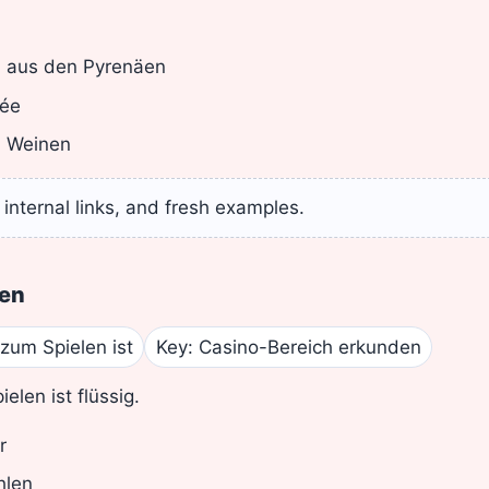
m aus den Pyrenäen
lée
en Weinen
, internal links, and fresh examples.
den
zum Spielen ist
Key: Casino-Bereich erkunden
len ist flüssig.
r
hlen