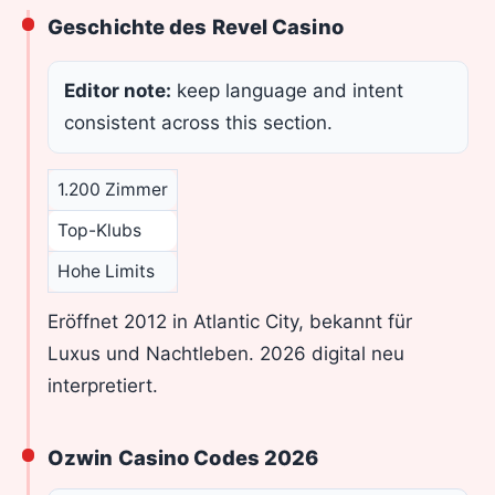
Geschichte des Revel Casino
Editor note:
keep language and intent
consistent across this section.
1.200 Zimmer
Top-Klubs
Hohe Limits
Eröffnet 2012 in Atlantic City, bekannt für
Luxus und Nachtleben. 2026 digital neu
interpretiert.
Ozwin Casino Codes 2026