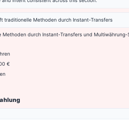
and intent consistent across this section.
ft traditionelle Methoden durch Instant-Transfers
elle Methoden durch Instant-Transfers und Multiwährung-
hren
000 €
nen
zahlung