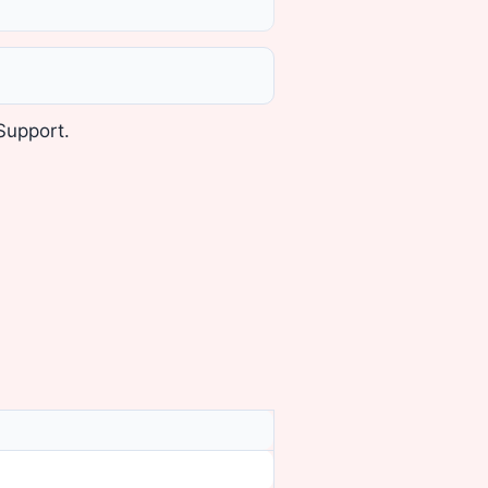
Support.