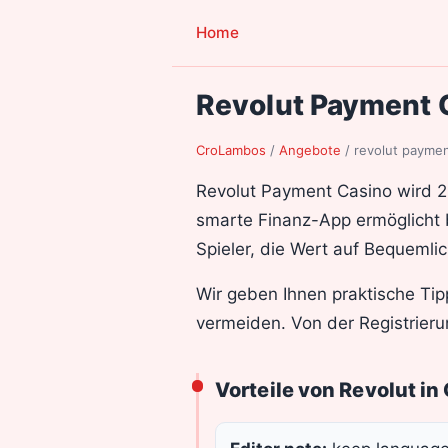
Home
Revolut Payment C
CroLambos
/
Angebote
/
revolut paymen
Revolut Payment Casino wird 2
smarte Finanz-App ermöglicht b
Spieler, die Wert auf Bequemlic
Wir geben Ihnen praktische Tip
vermeiden. Von der Registrierun
Vorteile von Revolut in