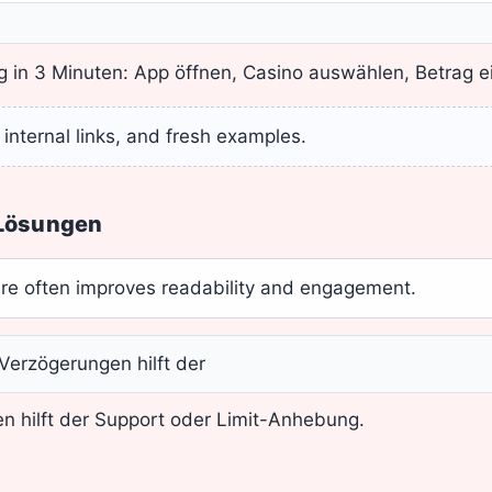
ng in 3 Minuten: App öffnen, Casino auswählen, Betrag 
, internal links, and fresh examples.
 Lösungen
ure often improves readability and engagement.
Verzögerungen hilft der
n hilft der Support oder Limit-Anhebung.