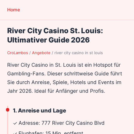
Home
River City Casino St. Louis:
Ultimativer Guide 2026
CroLambos
/
Angebote
/
river city casino in st louis
River City Casino in St. Louis ist ein Hotspot für
Gambling-Fans. Dieser schrittweise Guide führt
Sie durch Anreise, Spiele, Hotels und Events im
Jahr 2026. Ideal für Anfänger und Profis.
1. Anreise und Lage
Adresse: 777 River City Casino Blvd
✓
Flughafen: 15 Min. entfernt
✓