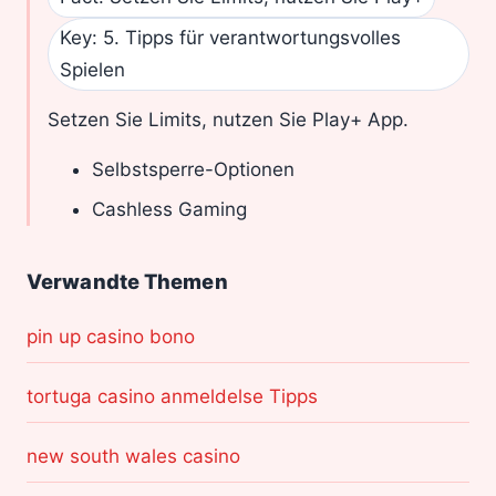
Key: 5. Tipps für verantwortungsvolles
Spielen
Setzen Sie Limits, nutzen Sie Play+ App.
Selbstsperre-Optionen
Cashless Gaming
Verwandte Themen
pin up casino bono
tortuga casino anmeldelse Tipps
new south wales casino