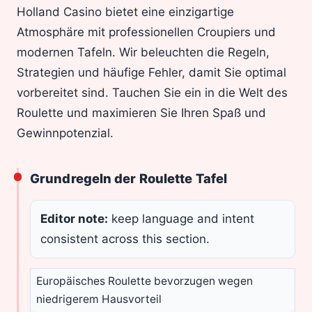
Holland Casino bietet eine einzigartige
Atmosphäre mit professionellen Croupiers und
modernen Tafeln. Wir beleuchten die Regeln,
Strategien und häufige Fehler, damit Sie optimal
vorbereitet sind. Tauchen Sie ein in die Welt des
Roulette und maximieren Sie Ihren Spaß und
Gewinnpotenzial.
Grundregeln der Roulette Tafel
Editor note:
keep language and intent
consistent across this section.
Europäisches Roulette bevorzugen wegen
niedrigerem Hausvorteil