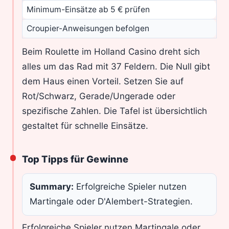
Minimum-Einsätze ab 5 € prüfen
Croupier-Anweisungen befolgen
Beim Roulette im Holland Casino dreht sich
alles um das Rad mit 37 Feldern. Die Null gibt
dem Haus einen Vorteil. Setzen Sie auf
Rot/Schwarz, Gerade/Ungerade oder
spezifische Zahlen. Die Tafel ist übersichtlich
gestaltet für schnelle Einsätze.
Top Tipps für Gewinne
Summary:
Erfolgreiche Spieler nutzen
Martingale oder D'Alembert-Strategien.
Erfolgreiche Spieler nutzen Martingale oder