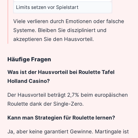
Limits setzen vor Spielstart
Viele verlieren durch Emotionen oder falsche
Systeme. Bleiben Sie diszipliniert und
akzeptieren Sie den Hausvorteil.
Häufige Fragen
Was ist der Hausvorteil bei Roulette Tafel
Holland Casino?
Der Hausvorteil beträgt 2,7% beim europäischen
Roulette dank der Single-Zero.
Kann man Strategien für Roulette lernen?
Ja, aber keine garantiert Gewinne. Martingale ist