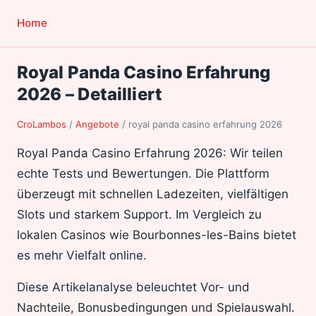
Home
Royal Panda Casino Erfahrung
2026 – Detailliert
CroLambos
/
Angebote
/
royal panda casino erfahrung 2026
Royal Panda Casino Erfahrung 2026: Wir teilen
echte Tests und Bewertungen. Die Plattform
überzeugt mit schnellen Ladezeiten, vielfältigen
Slots und starkem Support. Im Vergleich zu
lokalen Casinos wie Bourbonnes-les-Bains bietet
es mehr Vielfalt online.
Diese Artikelanalyse beleuchtet Vor- und
Nachteile, Bonusbedingungen und Spielauswahl.