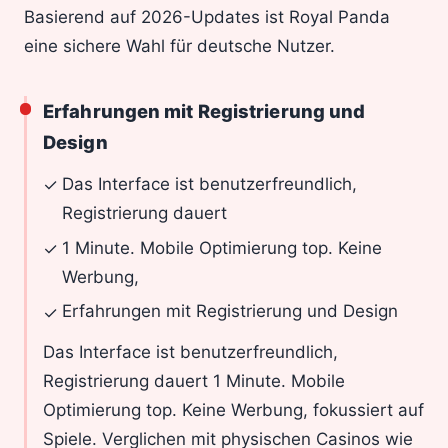
Basierend auf 2026-Updates ist Royal Panda
eine sichere Wahl für deutsche Nutzer.
Erfahrungen mit Registrierung und
Design
Das Interface ist benutzerfreundlich,
✓
Registrierung dauert
1 Minute. Mobile Optimierung top. Keine
✓
Werbung,
Erfahrungen mit Registrierung und Design
✓
Das Interface ist benutzerfreundlich,
Registrierung dauert 1 Minute. Mobile
Optimierung top. Keine Werbung, fokussiert auf
Spiele. Verglichen mit physischen Casinos wie