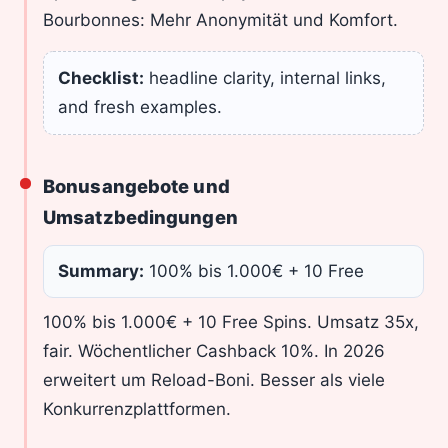
Bourbonnes: Mehr Anonymität und Komfort.
Checklist:
headline clarity, internal links,
and fresh examples.
Bonusangebote und
Umsatzbedingungen
Summary:
100% bis 1.000€ + 10 Free
100% bis 1.000€ + 10 Free Spins. Umsatz 35x,
fair. Wöchentlicher Cashback 10%. In 2026
erweitert um Reload-Boni. Besser als viele
Konkurrenzplattformen.