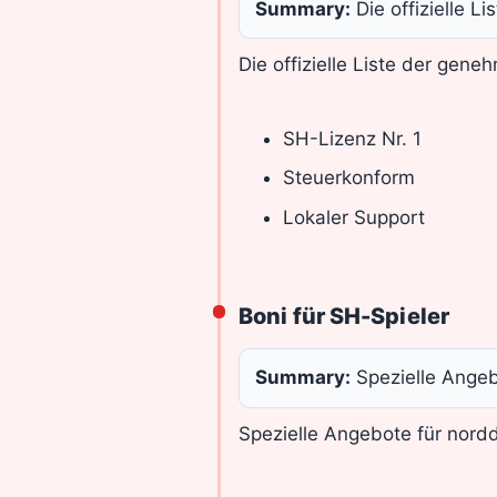
Summary:
Die offizielle L
Die offizielle Liste der gene
SH-Lizenz Nr. 1
Steuerkonform
Lokaler Support
Boni für SH-Spieler
Summary:
Spezielle Angeb
Spezielle Angebote für nord