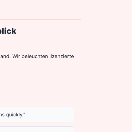
lick
and. Wir beleuchten lizenzierte
s quickly."