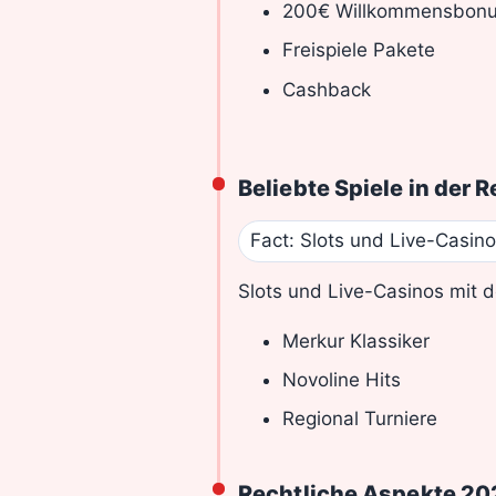
200€ Willkommensbon
Freispiele Pakete
Cashback
Beliebte Spiele in der 
Fact: Slots und Live-Casin
Slots und Live-Casinos mit 
Merkur Klassiker
Novoline Hits
Regional Turniere
Rechtliche Aspekte 20