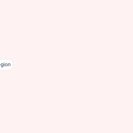
egion