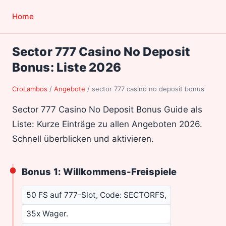
Home
Sector 777 Casino No Deposit
Bonus: Liste 2026
CroLambos
/
Angebote
/
sector 777 casino no deposit bonus
Sector 777 Casino No Deposit Bonus Guide als
Liste: Kurze Einträge zu allen Angeboten 2026.
Schnell überblicken und aktivieren.
Bonus 1: Willkommens-Freispiele
50 FS auf 777-Slot, Code: SECTORFS,
35x Wager.