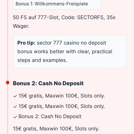
Bonus 1: Willkommens-Freispiele
50 FS auf 777-Slot, Code: SECTORFS, 35x
Wager.
Pro tip:
sector 777 casino no deposit
bonus works better with clear, practical
steps and examples.
Bonus 2: Cash No Deposit
15€ gratis, Maxwin 100€, Slots only.
✓
15€ gratis, Maxwin 100€, Slots only.
✓
Bonus 2: Cash No Deposit
✓
15€ gratis, Maxwin 100€, Slots only.