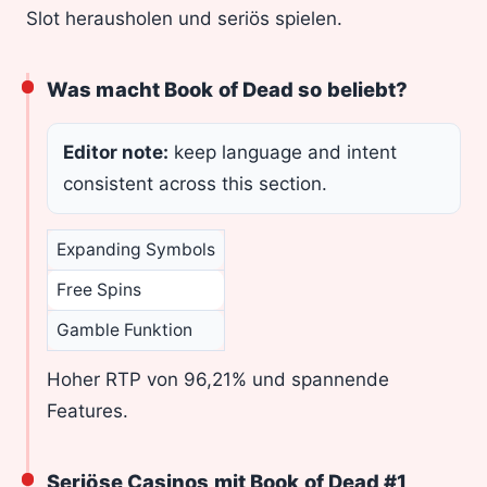
Slot herausholen und seriös spielen.
Was macht Book of Dead so beliebt?
Editor note:
keep language and intent
consistent across this section.
Expanding Symbols
Free Spins
Gamble Funktion
Hoher RTP von 96,21% und spannende
Features.
Seriöse Casinos mit Book of Dead #1