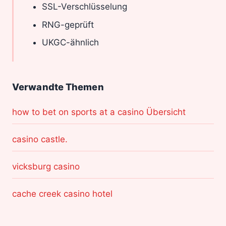
SSL-Verschlüsselung
RNG-geprüft
UKGC-ähnlich
Verwandte Themen
how to bet on sports at a casino Übersicht
casino castle.
vicksburg casino
cache creek casino hotel