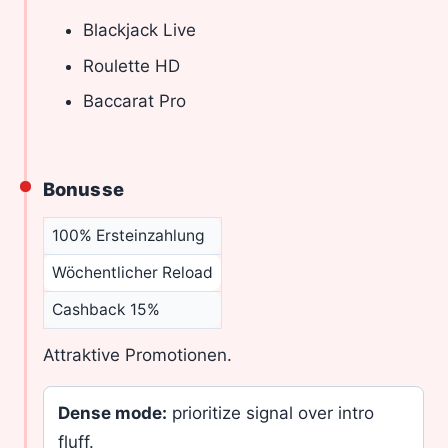
Blackjack Live
Roulette HD
Baccarat Pro
Bonusse
100% Ersteinzahlung
Wöchentlicher Reload
Cashback 15%
Attraktive Promotionen.
Dense mode:
prioritize signal over intro
fluff.