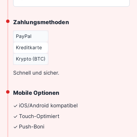
Zahlungsmethoden
PayPal
Kreditkarte
Krypto (BTC)
Schnell und sicher.
Mobile Optionen
iOS/Android kompatibel
✓
Touch-Optimiert
✓
Push-Boni
✓