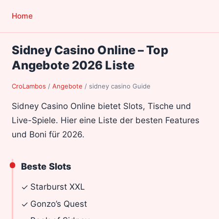
Home
Sidney Casino Online – Top
Angebote 2026 Liste
CroLambos
/
Angebote
/
sidney casino Guide
Sidney Casino Online bietet Slots, Tische und
Live-Spiele. Hier eine Liste der besten Features
und Boni für 2026.
Beste Slots
Starburst XXL
✓
Gonzo’s Quest
✓