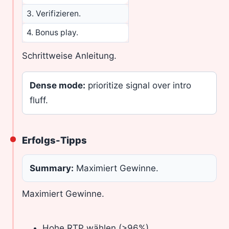
3. Verifizieren.
4. Bonus play.
Schrittweise Anleitung.
Dense mode:
prioritize signal over intro
fluff.
Erfolgs-Tipps
Summary:
Maximiert Gewinne.
Maximiert Gewinne.
Hohe RTP wählen (>96%).