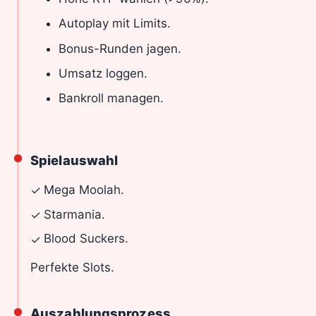
Autoplay mit Limits.
Bonus-Runden jagen.
Umsatz loggen.
Bankroll managen.
Spielauswahl
Mega Moolah.
✓
Starmania.
✓
Blood Suckers.
✓
Perfekte Slots.
Auszahlungsprozess