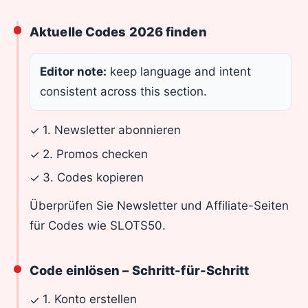
Aktuelle Codes 2026 finden
Editor note:
keep language and intent
consistent across this section.
1. Newsletter abonnieren
✓
2. Promos checken
✓
3. Codes kopieren
✓
Überprüfen Sie Newsletter und Affiliate-Seiten
für Codes wie SLOTS50.
Code einlösen – Schritt-für-Schritt
1. Konto erstellen
✓