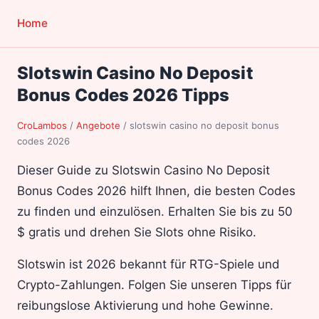
Home
Slotswin Casino No Deposit
Bonus Codes 2026 Tipps
CroLambos
/
Angebote
/
slotswin casino no deposit bonus
codes 2026
Dieser Guide zu Slotswin Casino No Deposit
Bonus Codes 2026 hilft Ihnen, die besten Codes
zu finden und einzulösen. Erhalten Sie bis zu 50
$ gratis und drehen Sie Slots ohne Risiko.
Slotswin ist 2026 bekannt für RTG-Spiele und
Crypto-Zahlungen. Folgen Sie unseren Tipps für
reibungslose Aktivierung und hohe Gewinne.