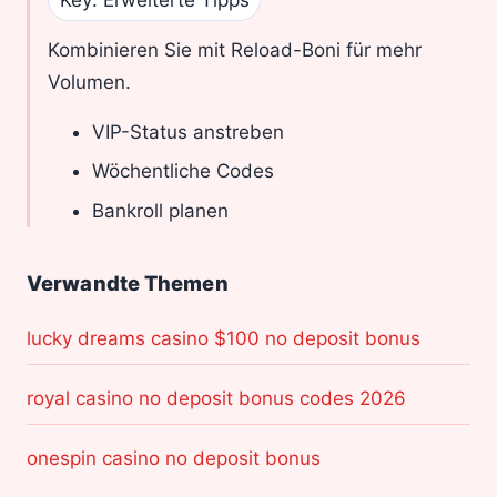
Kombinieren Sie mit Reload-Boni für mehr
Volumen.
VIP-Status anstreben
Wöchentliche Codes
Bankroll planen
Verwandte Themen
lucky dreams casino $100 no deposit bonus
royal casino no deposit bonus codes 2026
onespin casino no deposit bonus