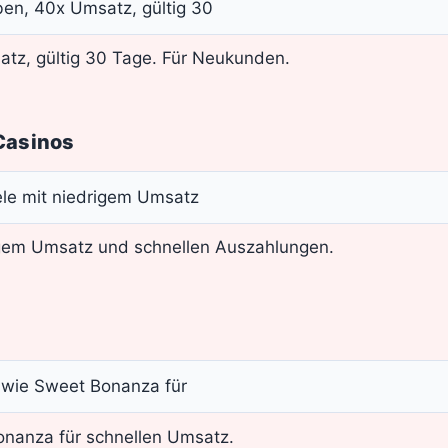
en, 40x Umsatz, gültig 30
tz, gültig 30 Tage. Für Neukunden.
Casinos
iele mit niedrigem Umsatz
drigem Umsatz und schnellen Auszahlungen.
 wie Sweet Bonanza für
onanza für schnellen Umsatz.