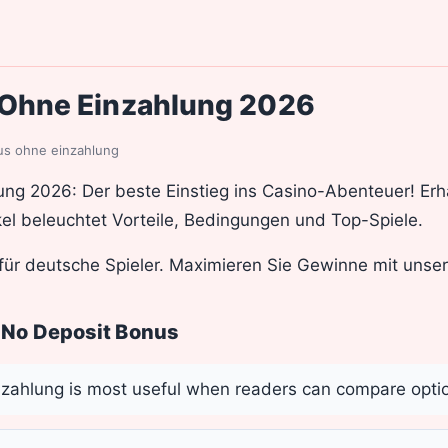
 Ohne Einzahlung 2026
us ohne einzahlung
ung 2026: Der beste Einstieg ins Casino-Abenteuer! Er
ikel beleuchtet Vorteile, Bedingungen und Top-Spiele.
 für deutsche Spieler. Maximieren Sie Gewinne mit unser
 No Deposit Bonus
nzahlung is most useful when readers can compare optio