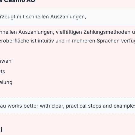
ce Casino AU
zeugt mit schnellen Auszahlungen,
hnellen Auszahlungen, vielfältigen Zahlungsmethoden 
roberfläche ist intuitiv und in mehreren Sprachen verfü
swahl
ts
elung
au works better with clear, practical steps and example
i