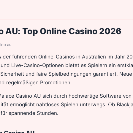
o AU: Top Online Casino 2026
sino au
s der führenden Online-Casinos in Australien im Jahr 2
und Live-Casino-Optionen bietet es Spielern ein erstkla
s Sicherheit und faire Spielbedingungen garantiert. Neue 
nd regelmäßigen Promotionen.
 Palace Casino AU sich durch hochwertige Software vo
ität ermöglicht nahtloses Spielen unterwegs. Ob Blackja
es für spannende Stunden.