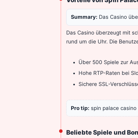
Vorteile von Spin Pala
Summary:
Das Casino über
Das Casino überzeugt mit sc
rund um die Uhr. Die Benutze
Über 500 Spiele zur Au
Hohe RTP-Raten bei Slo
Sichere SSL-Verschlüss
Pro tip:
spin palace casino 
Beliebte Spiele und Bon