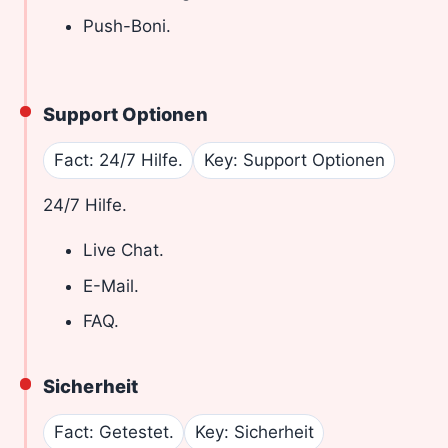
Push-Boni.
Support Optionen
Fact: 24/7 Hilfe.
Key: Support Optionen
24/7 Hilfe.
Live Chat.
E-Mail.
FAQ.
Sicherheit
Fact: Getestet.
Key: Sicherheit