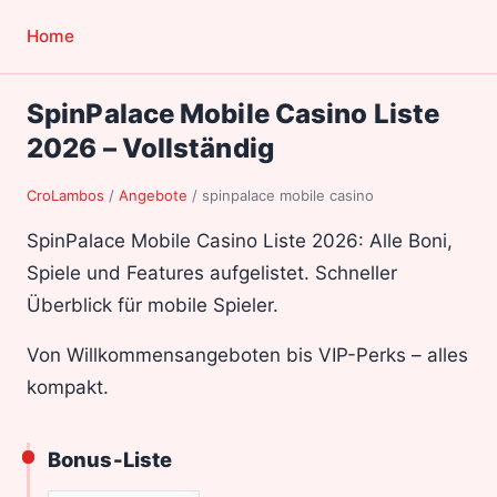
Home
SpinPalace Mobile Casino Liste
2026 – Vollständig
CroLambos
/
Angebote
/
spinpalace mobile casino
SpinPalace Mobile Casino Liste 2026: Alle Boni,
Spiele und Features aufgelistet. Schneller
Überblick für mobile Spieler.
Von Willkommensangeboten bis VIP-Perks – alles
kompakt.
Bonus-Liste