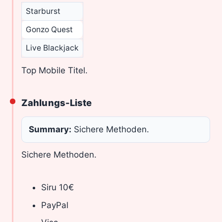
Starburst
Gonzo Quest
Live Blackjack
Top Mobile Titel.
Zahlungs-Liste
Summary:
Sichere Methoden.
Sichere Methoden.
Siru 10€
PayPal