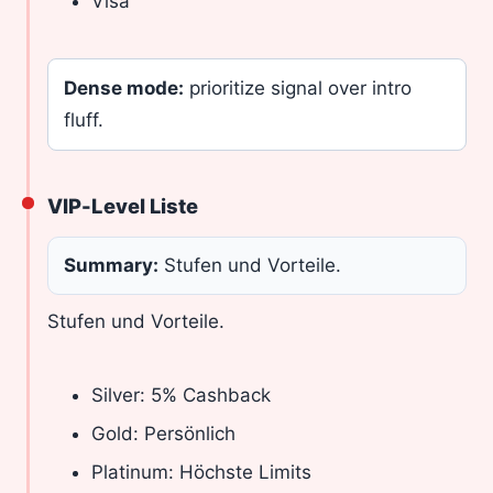
Visa
Dense mode:
prioritize signal over intro
fluff.
VIP-Level Liste
Summary:
Stufen und Vorteile.
Stufen und Vorteile.
Silver: 5% Cashback
Gold: Persönlich
Platinum: Höchste Limits