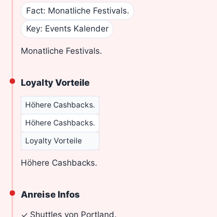
Fact: Monatliche Festivals.
Key: Events Kalender
Monatliche Festivals.
Loyalty Vorteile
Höhere Cashbacks.
Höhere Cashbacks.
Loyalty Vorteile
Höhere Cashbacks.
Anreise Infos
Shuttles von Portland.
✓