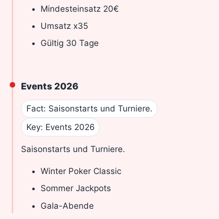
Mindesteinsatz 20€
Umsatz x35
Gültig 30 Tage
Events 2026
Fact: Saisonstarts und Turniere.
Key: Events 2026
Saisonstarts und Turniere.
Winter Poker Classic
Sommer Jackpots
Gala-Abende