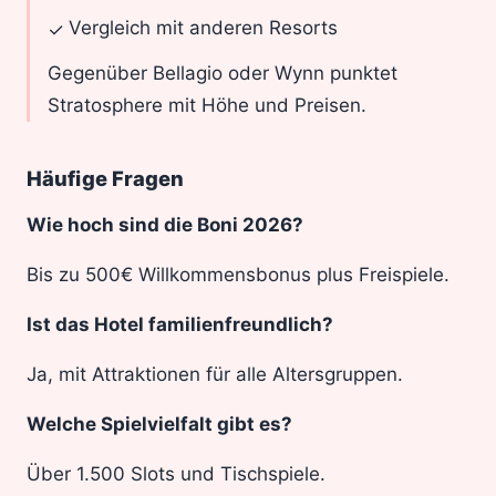
Vergleich mit anderen Resorts
✓
Gegenüber Bellagio oder Wynn punktet
Stratosphere mit Höhe und Preisen.
Häufige Fragen
Wie hoch sind die Boni 2026?
Bis zu 500€ Willkommensbonus plus Freispiele.
Ist das Hotel familienfreundlich?
Ja, mit Attraktionen für alle Altersgruppen.
Welche Spielvielfalt gibt es?
Über 1.500 Slots und Tischspiele.