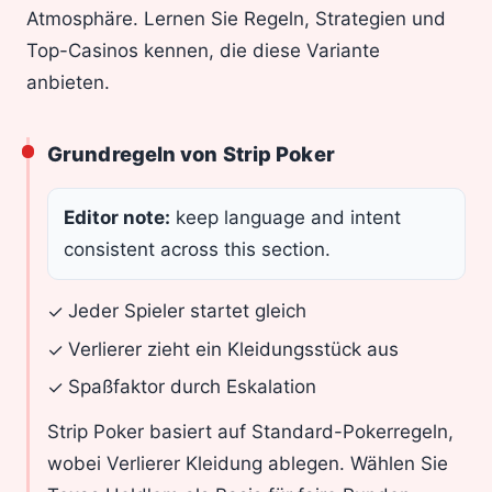
Atmosphäre. Lernen Sie Regeln, Strategien und
Top-Casinos kennen, die diese Variante
anbieten.
Grundregeln von Strip Poker
Editor note:
keep language and intent
consistent across this section.
Jeder Spieler startet gleich
✓
Verlierer zieht ein Kleidungsstück aus
✓
Spaßfaktor durch Eskalation
✓
Strip Poker basiert auf Standard-Pokerregeln,
wobei Verlierer Kleidung ablegen. Wählen Sie