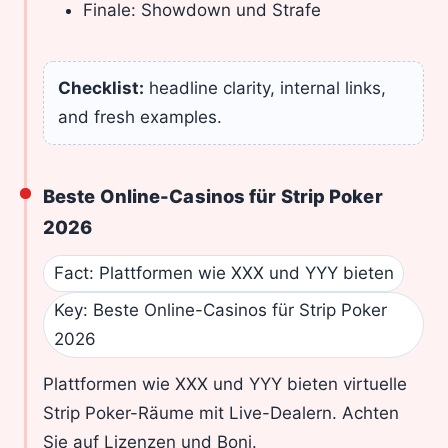
Finale: Showdown und Strafe
Checklist:
headline clarity, internal links,
and fresh examples.
Beste Online-Casinos für Strip Poker
2026
Fact: Plattformen wie XXX und YYY bieten
Key: Beste Online-Casinos für Strip Poker
2026
Plattformen wie XXX und YYY bieten virtuelle
Strip Poker-Räume mit Live-Dealern. Achten
Sie auf Lizenzen und Boni.