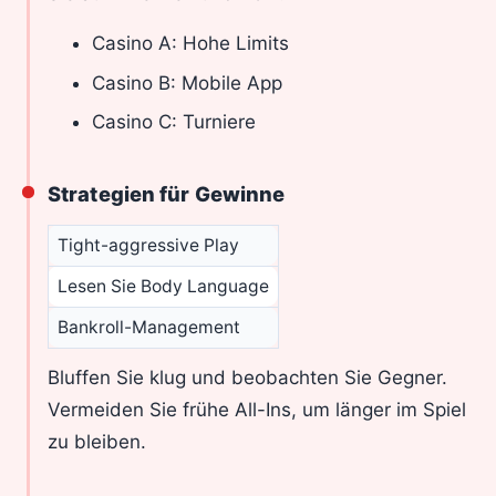
Casino A: Hohe Limits
Casino B: Mobile App
Casino C: Turniere
Strategien für Gewinne
Tight-aggressive Play
Lesen Sie Body Language
Bankroll-Management
Bluffen Sie klug und beobachten Sie Gegner.
Vermeiden Sie frühe All-Ins, um länger im Spiel
zu bleiben.