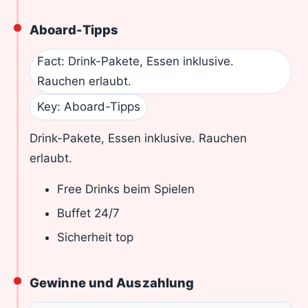
Aboard-Tipps
Fact: Drink-Pakete, Essen inklusive.
Rauchen erlaubt.
Key: Aboard-Tipps
Drink-Pakete, Essen inklusive. Rauchen
erlaubt.
Free Drinks beim Spielen
Buffet 24/7
Sicherheit top
Gewinne und Auszahlung