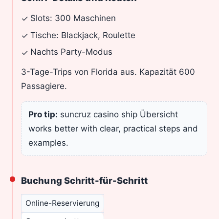
Slots: 300 Maschinen
✓
Tische: Blackjack, Roulette
✓
Nachts Party-Modus
✓
3-Tage-Trips von Florida aus. Kapazität 600
Passagiere.
Pro tip:
suncruz casino ship Übersicht
works better with clear, practical steps and
examples.
Buchung Schritt-für-Schritt
Online-Reservierung