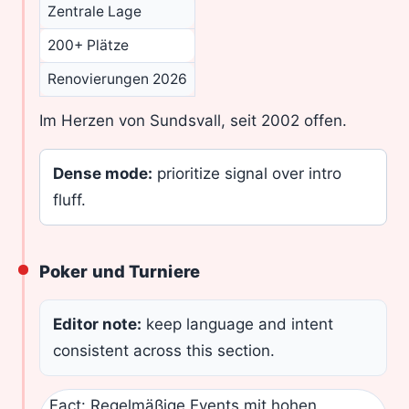
Zentrale Lage
200+ Plätze
Renovierungen 2026
Im Herzen von Sundsvall, seit 2002 offen.
Dense mode:
prioritize signal over intro
fluff.
Poker und Turniere
Editor note:
keep language and intent
consistent across this section.
Fact: Regelmäßige Events mit hohen