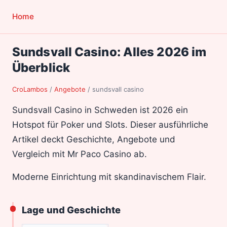
Home
Sundsvall Casino: Alles 2026 im
Überblick
CroLambos
/
Angebote
/
sundsvall casino
Sundsvall Casino in Schweden ist 2026 ein
Hotspot für Poker und Slots. Dieser ausführliche
Artikel deckt Geschichte, Angebote und
Vergleich mit Mr Paco Casino ab.
Moderne Einrichtung mit skandinavischem Flair.
Lage und Geschichte