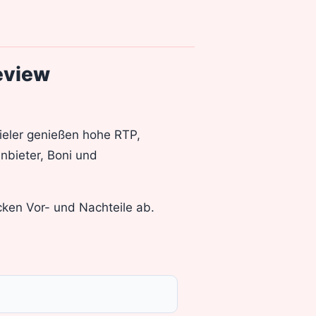
eview
eler genießen hohe RTP,
nbieter, Boni und
ken Vor- und Nachteile ab.