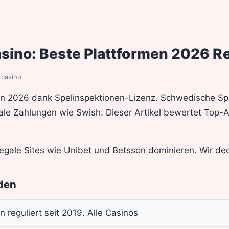
sino: Beste Plattformen 2026 R
 casino
 2026 dank Spelinspektionen-Lizenz. Schwedische Spi
le Zahlungen wie Swish. Dieser Artikel bewertet Top-A
egale Sites wie Unibet und Betsson dominieren. Wir dec
den
 reguliert seit 2019. Alle Casinos