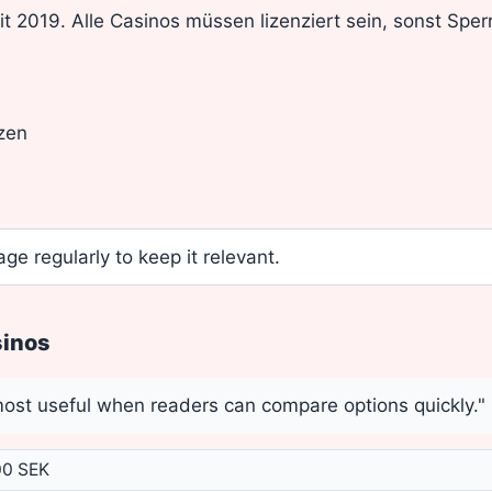
it 2019. Alle Casinos müssen lizenziert sein, sonst Sper
zen
ge regularly to keep it relevant.
sinos
most useful when readers can compare options quickly."
00 SEK