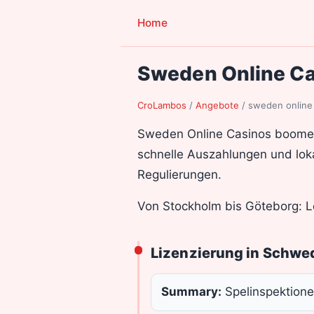
Home
Sweden Online Ca
CroLambos
/
Angebote
/
sweden online
Sweden Online Casinos boomen
schnelle Auszahlungen und loka
Regulierungen.
Von Stockholm bis Göteborg: L
Lizenzierung in Schwe
Summary:
Spelinspektionen