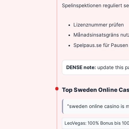
Spelinspektionen reguliert se
Lizenznummer prüfen
Månadsinsatsgräns nut
Spelpaus.se für Pausen
DENSE note:
update this pa
Top Sweden Online Ca
"sweden online casino is 
LeoVegas: 100% Bonus bis 10