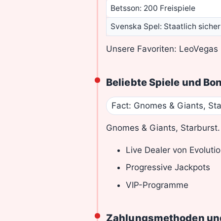
Betsson: 200 Freispiele
Svenska Spel: Staatlich sicher
Unsere Favoriten: LeoVegas (
Beliebte Spiele und Bon
Fact: Gnomes & Giants, Sta
Gnomes & Giants, Starburst
Live Dealer von Evoluti
Progressive Jackpots
VIP-Programme
Zahlungsmethoden und