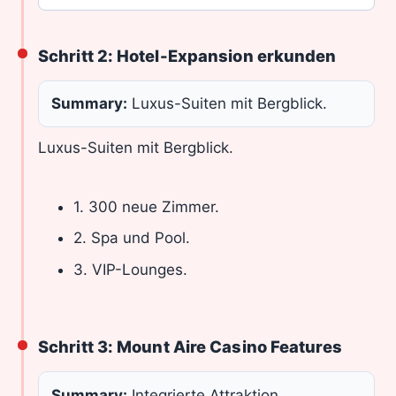
Schritt 2: Hotel-Expansion erkunden
Summary:
Luxus-Suiten mit Bergblick.
Luxus-Suiten mit Bergblick.
1. 300 neue Zimmer.
2. Spa und Pool.
3. VIP-Lounges.
Schritt 3: Mount Aire Casino Features
Summary:
Integrierte Attraktion.