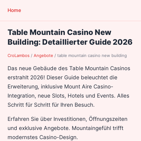
Home
Table Mountain Casino New
Building: Detaillierter Guide 2026
CroLambos
/
Angebote
/
table mountain casino new building
Das neue Gebäude des Table Mountain Casinos
erstrahlt 2026! Dieser Guide beleuchtet die
Erweiterung, inklusive Mount Aire Casino-
Integration, neue Slots, Hotels und Events. Alles
Schritt für Schritt für Ihren Besuch.
Erfahren Sie über Investitionen, Öffnungszeiten
und exklusive Angebote. Mountaingefühl trifft
modernstes Casino-Design.