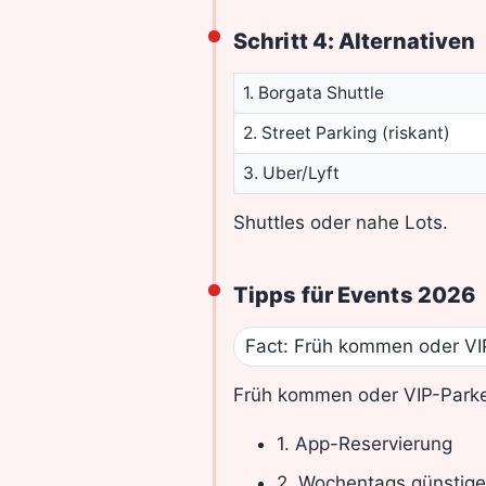
Schritt 4: Alternativen
1. Borgata Shuttle
2. Street Parking (riskant)
3. Uber/Lyft
Shuttles oder nahe Lots.
Tipps für Events 2026
Fact: Früh kommen oder VI
Früh kommen oder VIP-Park
1. App-Reservierung
2. Wochentags günstige