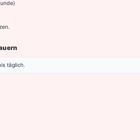
tunde)
zen.
Dauern
s täglich.