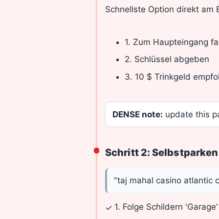
Schnellste Option direkt am 
1. Zum Haupteingang fa
2. Schlüssel abgeben
3. 10 $ Trinkgeld empfo
DENSE note:
update this pa
Schritt 2: Selbstparken
"taj mahal casino atlantic
1. Folge Schildern 'Garage'
✓