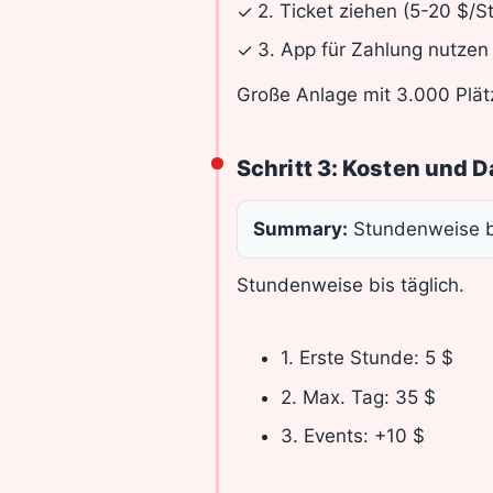
2. Ticket ziehen (5-20 $/S
✓
3. App für Zahlung nutzen
✓
Große Anlage mit 3.000 Plät
Schritt 3: Kosten und 
Summary:
Stundenweise bi
Stundenweise bis täglich.
1. Erste Stunde: 5 $
2. Max. Tag: 35 $
3. Events: +10 $