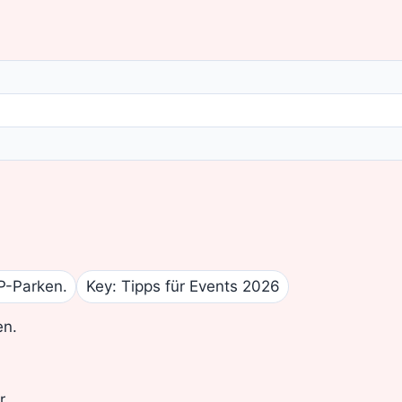
P-Parken.
Key: Tipps für Events 2026
en.
r