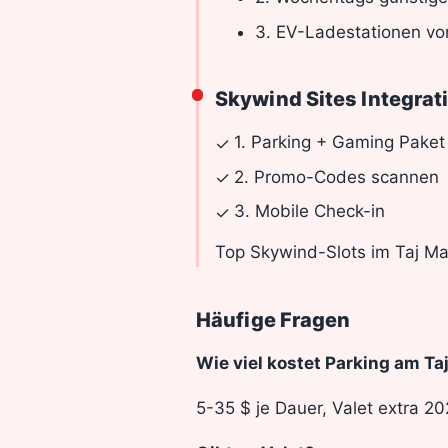
3. EV-Ladestationen v
Skywind Sites Integrat
1. Parking + Gaming Paket
✓
2. Promo-Codes scannen
✓
3. Mobile Check-in
✓
Top Skywind-Slots im Taj Ma
Häufige Fragen
Wie viel kostet Parking am Ta
5-35 $ je Dauer, Valet extra 20