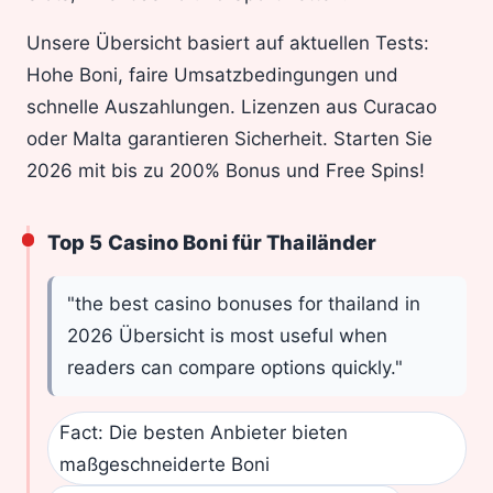
Unsere Übersicht basiert auf aktuellen Tests:
Hohe Boni, faire Umsatzbedingungen und
schnelle Auszahlungen. Lizenzen aus Curacao
oder Malta garantieren Sicherheit. Starten Sie
2026 mit bis zu 200% Bonus und Free Spins!
Top 5 Casino Boni für Thailänder
"the best casino bonuses for thailand in
2026 Übersicht is most useful when
readers can compare options quickly."
Fact: Die besten Anbieter bieten
maßgeschneiderte Boni