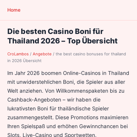
Home
Die besten Casino Boni für
Thailand 2026 – Top Übersicht
CroLambos
/
Angebote
/
the best casino bonuses for thailand
in 2026 Übersicht
Im Jahr 2026 boomen Online-Casinos in Thailand
mit unwiderstehlichen Boni, die Spieler aus aller
Welt anziehen. Von Willkommenspaketen bis zu
Cashback-Angeboten – wir haben die
lukrativsten Boni für thailändische Spieler
zusammengestellt. Diese Promotions maximieren
Ihren Spielspaß und erhöhen Gewinnchancen bei
Slots, Live-Casino und Sportwetten.