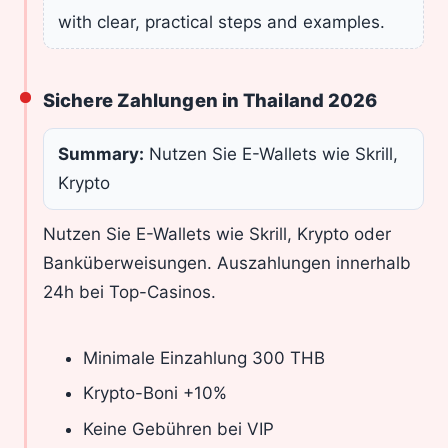
with clear, practical steps and examples.
Sichere Zahlungen in Thailand 2026
Summary:
Nutzen Sie E-Wallets wie Skrill,
Krypto
Nutzen Sie E-Wallets wie Skrill, Krypto oder
Banküberweisungen. Auszahlungen innerhalb
24h bei Top-Casinos.
Minimale Einzahlung 300 THB
Krypto-Boni +10%
Keine Gebühren bei VIP