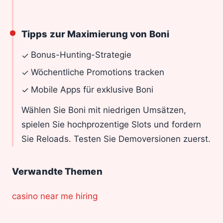
Tipps zur Maximierung von Boni
Bonus-Hunting-Strategie
✓
Wöchentliche Promotions tracken
✓
Mobile Apps für exklusive Boni
✓
Wählen Sie Boni mit niedrigen Umsätzen,
spielen Sie hochprozentige Slots und fordern
Sie Reloads. Testen Sie Demoversionen zuerst.
Verwandte Themen
casino near me hiring