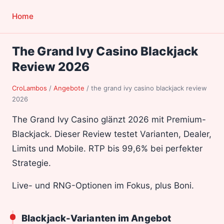
Home
The Grand Ivy Casino Blackjack
Review 2026
CroLambos
/
Angebote
/
the grand ivy casino blackjack review
2026
The Grand Ivy Casino glänzt 2026 mit Premium-
Blackjack. Dieser Review testet Varianten, Dealer,
Limits und Mobile. RTP bis 99,6% bei perfekter
Strategie.
Live- und RNG-Optionen im Fokus, plus Boni.
Blackjack-Varianten im Angebot