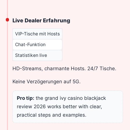
Live Dealer Erfahrung
VIP-Tische mit Hosts
Chat-Funktion
Statistiken live
HD-Streams, charmante Hosts. 24/7 Tische.
Keine Verzögerungen auf 5G.
Pro tip:
the grand ivy casino blackjack
review 2026 works better with clear,
practical steps and examples.