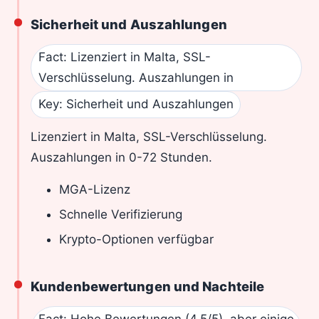
Sicherheit und Auszahlungen
Fact: Lizenziert in Malta, SSL-
Verschlüsselung. Auszahlungen in
Key: Sicherheit und Auszahlungen
Lizenziert in Malta, SSL-Verschlüsselung.
Auszahlungen in 0-72 Stunden.
MGA-Lizenz
Schnelle Verifizierung
Krypto-Optionen verfügbar
Kundenbewertungen und Nachteile
Fact: Hohe Bewertungen (4.5/5), aber einige