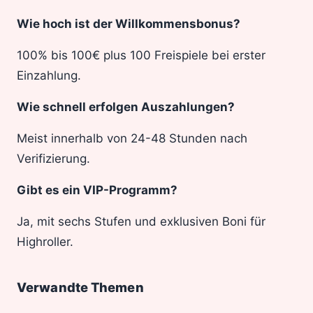
Wie hoch ist der Willkommensbonus?
100% bis 100€ plus 100 Freispiele bei erster
Einzahlung.
Wie schnell erfolgen Auszahlungen?
Meist innerhalb von 24-48 Stunden nach
Verifizierung.
Gibt es ein VIP-Programm?
Ja, mit sechs Stufen und exklusiven Boni für
Highroller.
Verwandte Themen