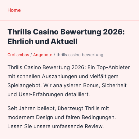
Home
Thrills Casino Bewertung 2026:
Ehrlich und Aktuell
CroLambos
/
Angebote
/
thrills casino bewertung
Thrills Casino Bewertung 2026: Ein Top-Anbieter
mit schnellen Auszahlungen und vielfältigem
Spielangebot. Wir analysieren Bonus, Sicherheit
und User-Erfahrungen detailliert.
Seit Jahren beliebt, überzeugt Thrills mit
modernem Design und fairen Bedingungen.
Lesen Sie unsere umfassende Review.