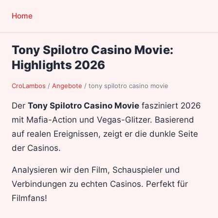
Home
Tony Spilotro Casino Movie:
Highlights 2026
CroLambos
/
Angebote
/
tony spilotro casino movie
Der
Tony Spilotro Casino Movie
fasziniert 2026
mit Mafia-Action und Vegas-Glitzer. Basierend
auf realen Ereignissen, zeigt er die dunkle Seite
der Casinos.
Analysieren wir den Film, Schauspieler und
Verbindungen zu echten Casinos. Perfekt für
Filmfans!