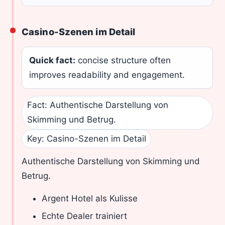
Casino-Szenen im Detail
Quick fact:
concise structure often
improves readability and engagement.
Fact: Authentische Darstellung von
Skimming und Betrug.
Key: Casino-Szenen im Detail
Authentische Darstellung von Skimming und
Betrug.
Argent Hotel als Kulisse
Echte Dealer trainiert