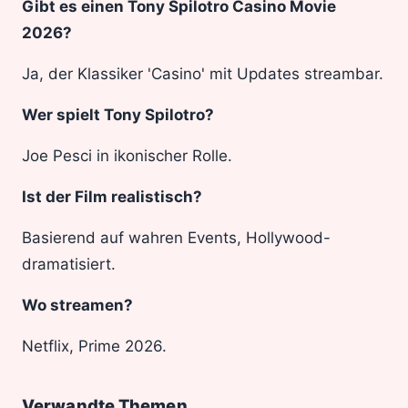
Gibt es einen Tony Spilotro Casino Movie
2026?
Ja, der Klassiker 'Casino' mit Updates streambar.
Wer spielt Tony Spilotro?
Joe Pesci in ikonischer Rolle.
Ist der Film realistisch?
Basierend auf wahren Events, Hollywood-
dramatisiert.
Wo streamen?
Netflix, Prime 2026.
Verwandte Themen