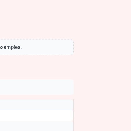
 examples.