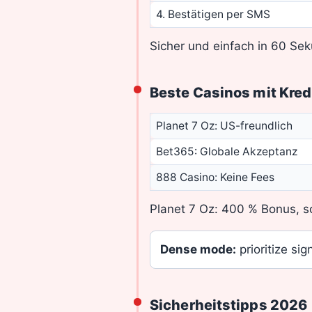
4. Bestätigen per SMS
Sicher und einfach in 60 Se
Beste Casinos mit Kred
Planet 7 Oz: US-freundlich
Bet365: Globale Akzeptanz
888 Casino: Keine Fees
Planet 7 Oz: 400 % Bonus, s
Dense mode:
prioritize sign
Sicherheitstipps 2026