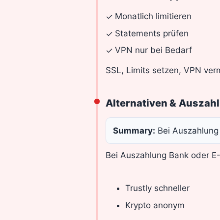
Monatlich limitieren
✓
Statements prüfen
✓
VPN nur bei Bedarf
✓
SSL, Limits setzen, VPN ver
Alternativen & Auszah
Summary:
Bei Auszahlung 
Bei Auszahlung Bank oder E-
Trustly schneller
Krypto anonym