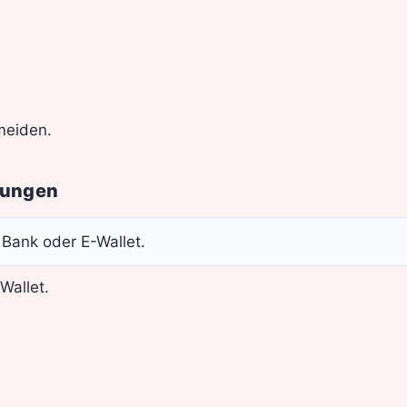
meiden.
lungen
Bank oder E-Wallet.
Wallet.