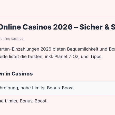
Online Casinos 2026 – Sicher & 
 online casinos
arten-Einzahlungen 2026 bieten Bequemlichkeit und Bon
ide listet die besten, inkl. Planet 7 Oz, und Tipps.
en in Casinos
hreibung, hohe Limits, Bonus-Boost.
he Limits, Bonus-Boost.