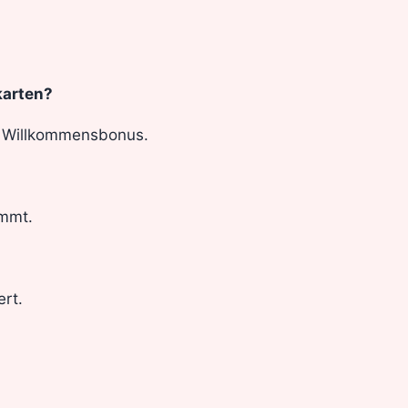
karten?
% Willkommensbonus.
immt.
ert.