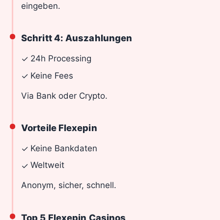
eingeben.
Schritt 4: Auszahlungen
24h Processing
✓
Keine Fees
✓
Via Bank oder Crypto.
Vorteile Flexepin
Keine Bankdaten
✓
Weltweit
✓
Anonym, sicher, schnell.
Top 5 Flexepin Casinos