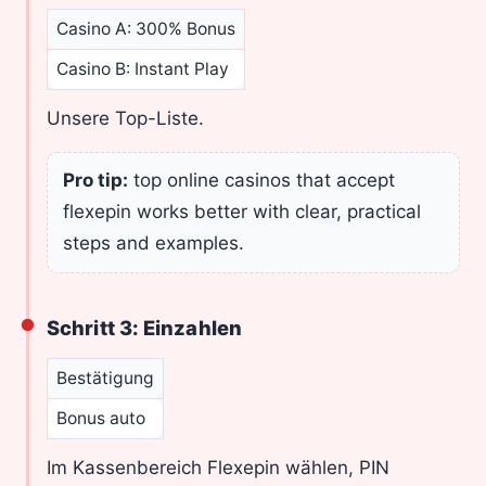
Casino A: 300% Bonus
Casino B: Instant Play
Unsere Top-Liste.
Pro tip:
top online casinos that accept
flexepin works better with clear, practical
steps and examples.
Schritt 3: Einzahlen
Bestätigung
Bonus auto
Im Kassenbereich Flexepin wählen, PIN