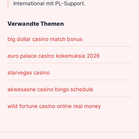
International mit PL-Support.
Verwandte Themen
big dollar casino match bonus
euro palace casino kokemuksia 2026
starvegas casino
akwesasne casino bingo schedule
wild fortune casino online real money