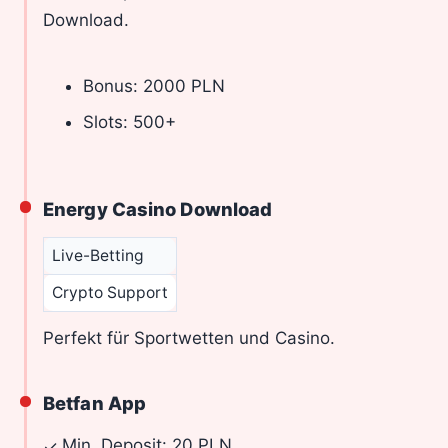
Download.
Bonus: 2000 PLN
Slots: 500+
Energy Casino Download
Live-Betting
Crypto Support
Perfekt für Sportwetten und Casino.
Betfan App
Min. Deposit: 20 PLN
✓