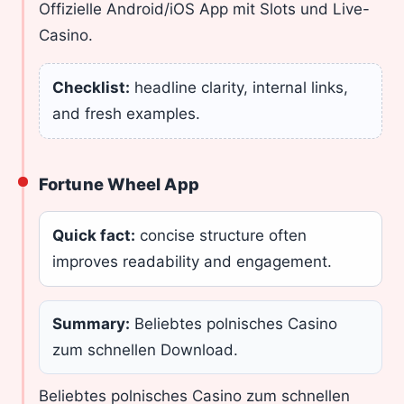
Offizielle Android/iOS App mit Slots und Live-
Casino.
Checklist:
headline clarity, internal links,
and fresh examples.
Fortune Wheel App
Quick fact:
concise structure often
improves readability and engagement.
Summary:
Beliebtes polnisches Casino
zum schnellen Download.
Beliebtes polnisches Casino zum schnellen