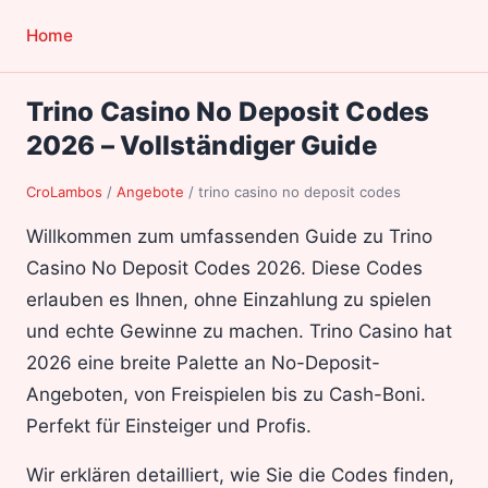
Home
Trino Casino No Deposit Codes
2026 – Vollständiger Guide
CroLambos
/
Angebote
/
trino casino no deposit codes
Willkommen zum umfassenden Guide zu Trino
Casino No Deposit Codes 2026. Diese Codes
erlauben es Ihnen, ohne Einzahlung zu spielen
und echte Gewinne zu machen. Trino Casino hat
2026 eine breite Palette an No-Deposit-
Angeboten, von Freispielen bis zu Cash-Boni.
Perfekt für Einsteiger und Profis.
Wir erklären detailliert, wie Sie die Codes finden,