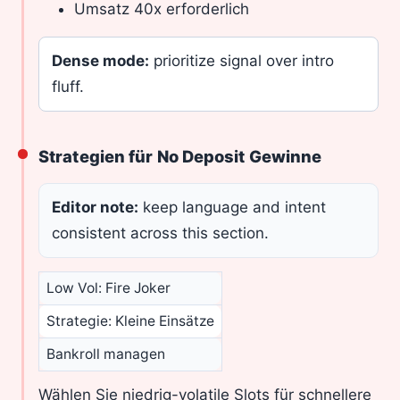
Umsatz 40x erforderlich
Dense mode:
prioritize signal over intro
fluff.
Strategien für No Deposit Gewinne
Editor note:
keep language and intent
consistent across this section.
Low Vol: Fire Joker
Strategie: Kleine Einsätze
Bankroll managen
Wählen Sie niedrig-volatile Slots für schnellere