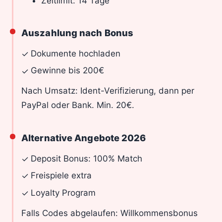
Zeitlimit: 14 Tage
Auszahlung nach Bonus
Dokumente hochladen
✓
Gewinne bis 200€
✓
Nach Umsatz: Ident-Verifizierung, dann per
PayPal oder Bank. Min. 20€.
Alternative Angebote 2026
Deposit Bonus: 100% Match
✓
Freispiele extra
✓
Loyalty Program
✓
Falls Codes abgelaufen: Willkommensbonus