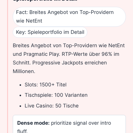
Fact: Breites Angebot von Top-Providern
wie NetEnt
Key: Spieleportfolio im Detail
Breites Angebot von Top-Providern wie NetEnt
und Pragmatic Play. RTP-Werte über 96% im
Schnitt. Progressive Jackpots erreichen
Millionen.
Slots: 1500+ Titel
Tischspiele: 100 Varianten
Live Casino: 50 Tische
Dense mode:
prioritize signal over intro
fluff.