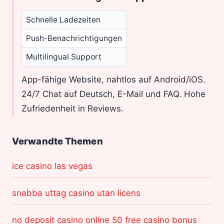
Schnelle Ladezeiten
Push-Benachrichtigungen
Multilingual Support
App-fähige Website, nahtlos auf Android/iOS.
24/7 Chat auf Deutsch, E-Mail und FAQ. Hohe
Zufriedenheit in Reviews.
Verwandte Themen
ice casino las vegas
snabba uttag casino utan licens
no deposit casino online 50 free casino bonus