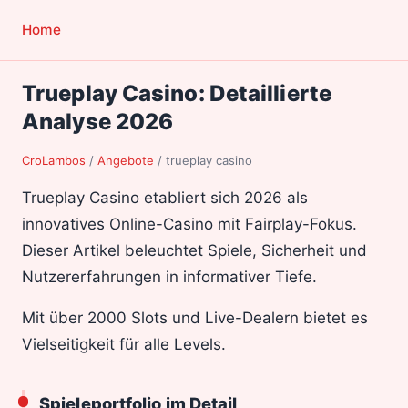
Home
Trueplay Casino: Detaillierte
Analyse 2026
CroLambos
/
Angebote
/
trueplay casino
Trueplay Casino etabliert sich 2026 als
innovatives Online-Casino mit Fairplay-Fokus.
Dieser Artikel beleuchtet Spiele, Sicherheit und
Nutzererfahrungen in informativer Tiefe.
Mit über 2000 Slots und Live-Dealern bietet es
Vielseitigkeit für alle Levels.
Spieleportfolio im Detail