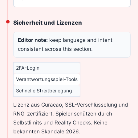
Sicherheit und Lizenzen
Editor note:
keep language and intent
consistent across this section.
2FA-Login
Verantwortungsspiel-Tools
Schnelle Streitbeilegung
Lizenz aus Curacao, SSL-Verschlüsselung und
RNG-zertifiziert. Spieler schützen durch
Selbstlimits und Reality Checks. Keine
bekannten Skandale 2026.