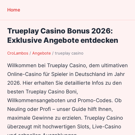
Home
Trueplay Casino Bonus 2026:
Exklusive Angebote entdecken
CroLambos
/
Angebote
/
trueplay casino
Willkommen bei Trueplay Casino, dem ultimativen
Online-Casino für Spieler in Deutschland im Jahr
2026. Hier erhalten Sie detaillierte Infos zu den
besten Trueplay Casino Boni,
Willkommensangeboten und Promo-Codes. Ob
Neuling oder Profi – unser Guide hilft Ihnen,
maximale Gewinne zu erzielen. Trueplay Casino
überzeugt mit hochwertigen Slots, Live-Casino