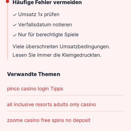
Häufige Fehler vermeiden
Umsatz 1x prüfen
✓
Verfallsdatum notieren
✓
Nur für berechtigte Spiele
✓
Viele überschreiten Umsatzbedingungen.
Lesen Sie immer die Kleingedruckten.
Verwandte Themen
pinco casino login Tipps
all inclusive resorts adults only casino
zoome casino free spins no deposit