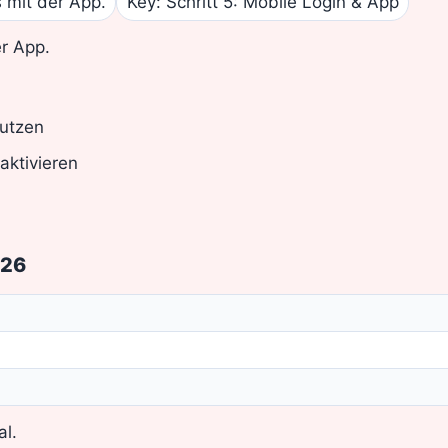
 mit der App.
Key: Schritt 5: Mobile Login & App
er App.
nutzen
aktivieren
026
al.