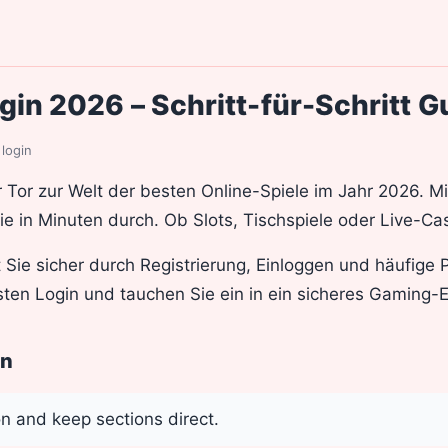
in 2026 – Schritt-für-Schritt G
login
r Tor zur Welt der besten Online-Spiele im Jahr 2026. M
Sie in Minuten durch. Ob Slots, Tischspiele oder Live-Cas
Sie sicher durch Registrierung, Einloggen und häufige P
en Login und tauchen Sie ein in ein sicheres Gaming-E
en
on and keep sections direct.