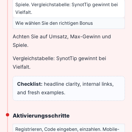
Spiele. Vergleichstabelle: SynotTip gewinnt bei
Vielfalt.
Wie wählen Sie den richtigen Bonus
Achten Sie auf Umsatz, Max-Gewinn und
Spiele.
Vergleichstabelle: SynotTip gewinnt bei
Vielfalt.
Checklist:
headline clarity, internal links,
and fresh examples.
Aktivierungsschritte
Registrieren, Code eingeben, einzahlen. Mobile-