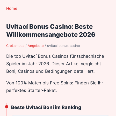
Home
Uvitací Bonus Casino: Beste
Willkommensangebote 2026
CroLambos
/
Angebote
/
uvitaci bonus casino
Die top Uvitací Bonus Casinos für tschechische
Spieler im Jahr 2026. Dieser Artikel vergleicht
Boni, Casinos und Bedingungen detailliert.
Von 100% Match bis Free Spins: Finden Sie Ihr
perfektes Starter-Paket.
Beste Uvitací Boni im Ranking