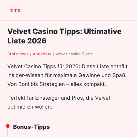
Home
Velvet Casino Tipps: Ultimative
Liste 2026
CroLambos
/
Angebote
/
velvet casino Tipps
Velvet Casino Tipps für 2026: Diese Liste enthält
Insider-Wissen für maximale Gewinne und Spaß.
Von Boni bis Strategien – alles kompakt.
Perfekt für Einsteiger und Pros, die Velvet
optimieren wollen.
Bonus-Tipps