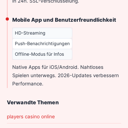
in 24h. SSL-Verschlüsselung.
Mobile App und Benutzerfreundlichkeit
HD-Streaming
Push-Benachrichtigungen
Offline-Modus für Infos
Native Apps für iOS/Android. Nahtloses
Spielen unterwegs. 2026-Updates verbessern
Performance.
Verwandte Themen
players casino online