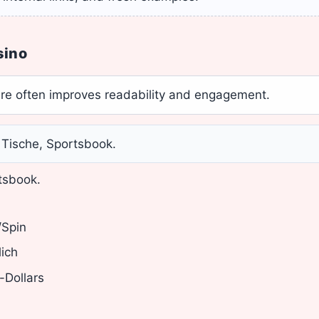
sino
ure often improves readability and engagement.
 Tische, Sportsbook.
tsbook.
/Spin
lich
-Dollars