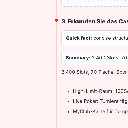
3. Erkunden Sie das Ca
Quick fact:
concise struct
Summary:
2.400 Slots, 70
2.400 Slots, 70 Tische, Spor
High-Limit-Raum: 100$
Live Poker: Turniere täg
MyClub-Karte für Comp