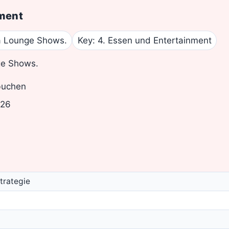
nment
na Lounge Shows.
Key: 4. Essen und Entertainment
ge Shows.
buchen
026
trategie