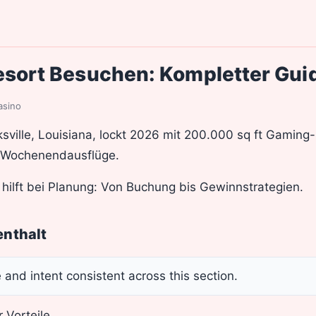
esort Besuchen: Kompletter Gui
asino
sville, Louisiana, lockt 2026 mit 200.000 sq ft Gaming
r Wochenendausflüge.
 hilft bei Planung: Von Buchung bis Gewinnstrategien.
enthalt
and intent consistent across this section.
r Vorteile