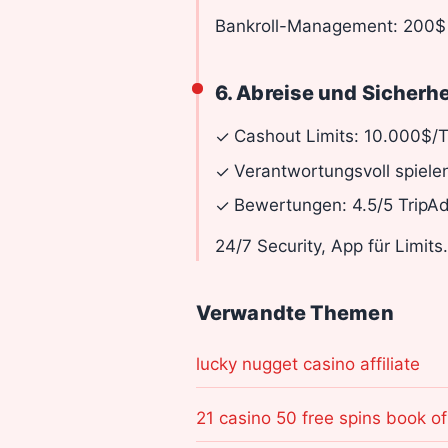
Bankroll-Management: 200$ 
6. Abreise und Sicherhe
Cashout Limits: 10.000$/
✓
Verantwortungsvoll spiele
✓
Bewertungen: 4.5/5 TripAd
✓
24/7 Security, App für Limits.
Verwandte Themen
lucky nugget casino affiliate
21 casino 50 free spins book o