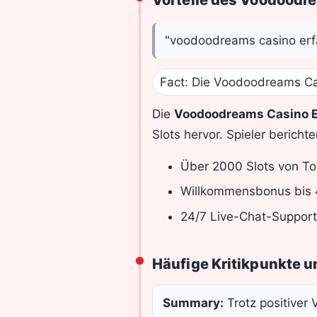
Vorteile des Voodoodr
"voodoodreams casino erfa
Fact: Die Voodoodreams Ca
Die
Voodoodreams Casino 
Slots hervor. Spieler bericht
Über 2000 Slots von To
Willkommensbonus bis 4
24/7 Live-Chat-Support
Häufige Kritikpunkte u
Summary:
Trotz positiver