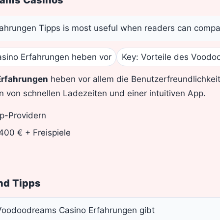
eams Casinos
hrungen Tipps is most useful when readers can compare
sino Erfahrungen heben vor
Key: Vorteile des Vood
Erfahrungen
heben vor allem die Benutzerfreundlichkei
en von schnellen Ladezeiten und einer intuitiven App.
p-Providern
00 € + Freispiele
nd Tipps
 Voodoodreams Casino Erfahrungen gibt