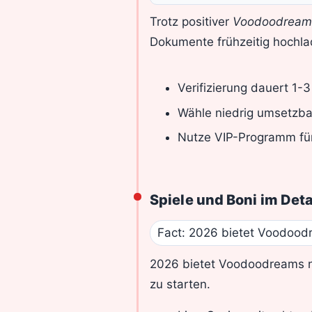
Trotz positiver
Voodoodreams
Dokumente frühzeitig hochla
Verifizierung dauert 1-
Wähle niedrig umsetzba
Nutze VIP-Programm für
Spiele und Boni im Deta
Fact: 2026 bietet Voodood
2026 bietet Voodoodreams ne
zu starten.