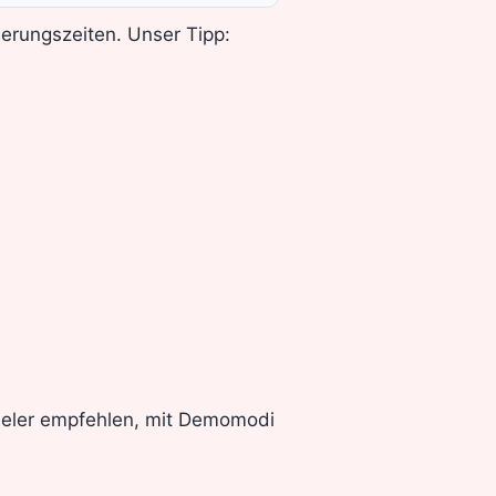
erungszeiten. Unser Tipp:
ieler empfehlen, mit Demomodi