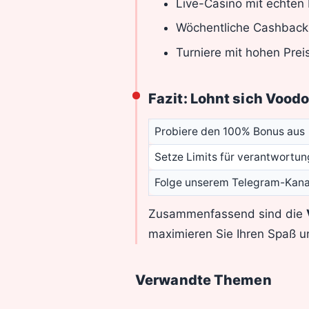
Live-Casino mit echten
Wöchentliche Cashback
Turniere mit hohen Prei
Fazit: Lohnt sich Voo
Probiere den 100% Bonus aus
Setze Limits für verantwortun
Folge unserem Telegram-Kana
Zusammenfassend sind die
maximieren Sie Ihren Spaß 
Verwandte Themen