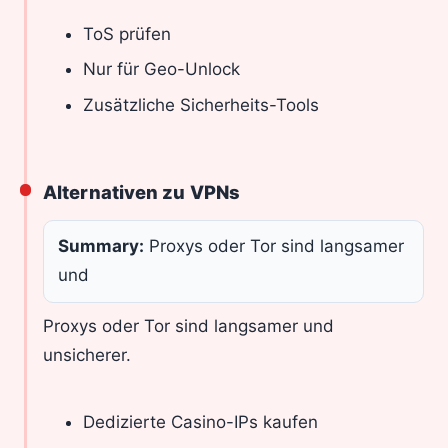
ToS prüfen
Nur für Geo-Unlock
Zusätzliche Sicherheits-Tools
Alternativen zu VPNs
Summary:
Proxys oder Tor sind langsamer
und
Proxys oder Tor sind langsamer und
unsicherer.
Dedizierte Casino-IPs kaufen