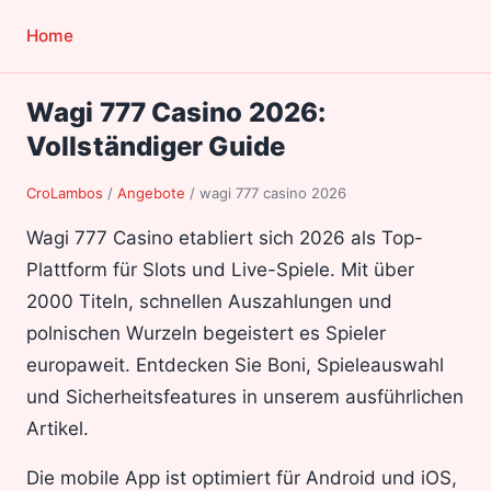
Home
Wagi 777 Casino 2026:
Vollständiger Guide
CroLambos
/
Angebote
/
wagi 777 casino 2026
Wagi 777 Casino etabliert sich 2026 als Top-
Plattform für Slots und Live-Spiele. Mit über
2000 Titeln, schnellen Auszahlungen und
polnischen Wurzeln begeistert es Spieler
europaweit. Entdecken Sie Boni, Spieleauswahl
und Sicherheitsfeatures in unserem ausführlichen
Artikel.
Die mobile App ist optimiert für Android und iOS,