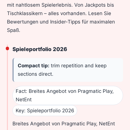
mit nahtlosem Spielerlebnis. Von Jackpots bis
Tischklassikern – alles vorhanden. Lesen Sie
Bewertungen und Insider-Tipps für maximalen
Spaß.
Spieleportfolio 2026
Compact tip:
trim repetition and keep
sections direct.
Fact: Breites Angebot von Pragmatic Play,
NetEnt
Key: Spieleportfolio 2026
Breites Angebot von Pragmatic Play, NetEnt