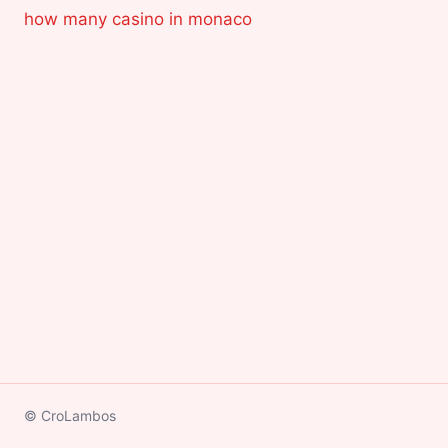
how many casino in monaco
© CroLambos